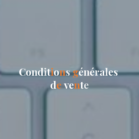
C
o
n
d
i
t
i
o
n
s
g
é
n
é
r
a
l
e
s
d
e
v
e
n
t
e